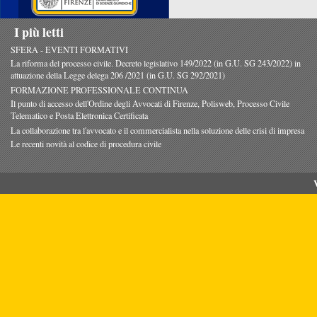
I più letti
SFERA - EVENTI FORMATIVI
La riforma del processo civile. Decreto legislativo 149/2022 (in G.U. SG 243/2022) in
attuazione della Legge delega 206 /2021 (in G.U. SG 292/2021)
FORMAZIONE PROFESSIONALE CONTINUA
Il punto di accesso dell'Ordine degli Avvocati di Firenze, Polisweb, Processo Civile
Telematico e Posta Elettronica Certificata
La collaborazione tra l'avvocato e il commercialista nella soluzione delle crisi di impresa
Le recenti novità al codice di procedura civile