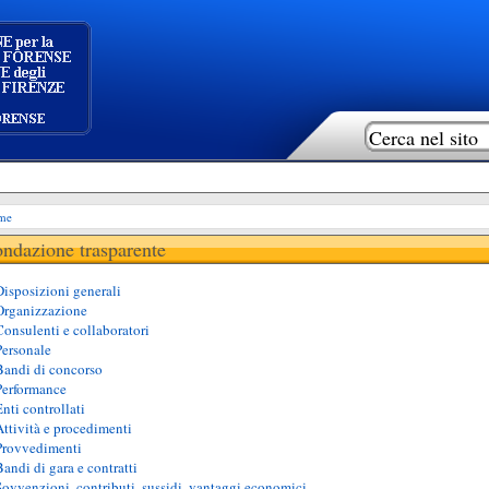
me
ndazione trasparente
Disposizioni generali
Organizzazione
Consulenti e collaboratori
Personale
Bandi di concorso
Performance
Enti controllati
Attività e procedimenti
Provvedimenti
Bandi di gara e contratti
Sovvenzioni, contributi, sussidi, vantaggi economici