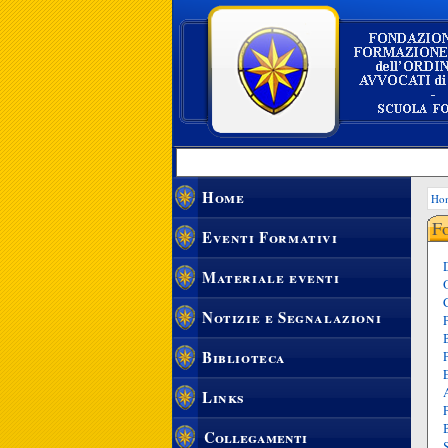
Home
Ho
Fo
Eventi Formativi
Materiale eventi
Notizie e Segnalazioni
Biblioteca
Links
Collegamenti