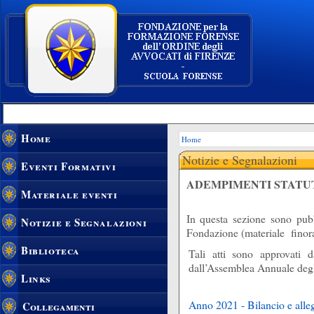
Home
Home
Notizie e Segnalazioni
Eventi Formativi
ADEMPIMENTI STATU
Materiale eventi
In questa sezione sono pubb
Notizie e Segnalazioni
Fondazione (materiale finora
Biblioteca
Tali atti sono approvati d
dall’Assemblea Annuale degli 
Links
Anno 2021 - Bilancio e allega
Collegamenti