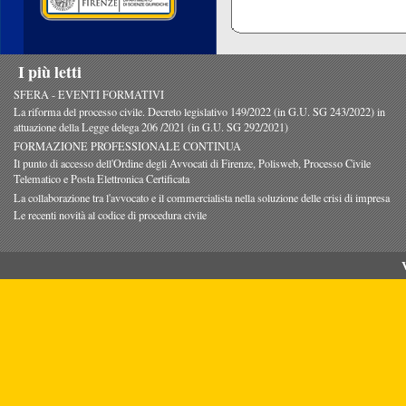
I più letti
SFERA - EVENTI FORMATIVI
La riforma del processo civile. Decreto legislativo 149/2022 (in G.U. SG 243/2022) in
attuazione della Legge delega 206 /2021 (in G.U. SG 292/2021)
FORMAZIONE PROFESSIONALE CONTINUA
Il punto di accesso dell'Ordine degli Avvocati di Firenze, Polisweb, Processo Civile
Telematico e Posta Elettronica Certificata
La collaborazione tra l'avvocato e il commercialista nella soluzione delle crisi di impresa
Le recenti novità al codice di procedura civile